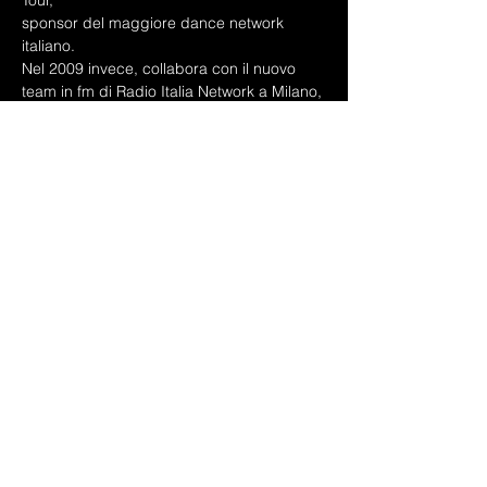
Tour,
sponsor del maggiore dance network 
italiano.
Nel 2009 invece, collabora con il nuovo 
team in fm di Radio Italia Network a Milano,
come speaker e annunciatrice per il 
programma musicale “Generation Cocktail”
condotto da Rudy Neri.
Durante tutte le sue club performance 
lavora a stretto contatto con vari dj guest,
come Ricky Montanari, Joy Kitikonti, Igor S, 
Ricky Fobis, Enrico Tagliaferri , Chiara
Robiony, dj Amoroso e tanti altri.
E’ stata front woman della band elettro 
punk “Metalmechanics”, voce ufficiale
dell’Alar Recording Music di Parma, per il 
progetto consolle donna “Satin Girls” di dj
Giulia Regain e della dark band parmense 
“Lux Anodyca”.
Nel 2022 lancia il suo ultimo lavoro per la 
band Pop Music Foundry chiudendo il
concerto di Rocco Hunt al Latina Music 