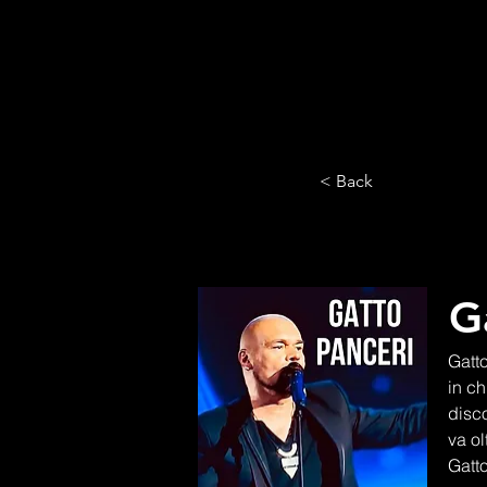
< Back
G
Gatto
in ch
disco
va ol
Gatt