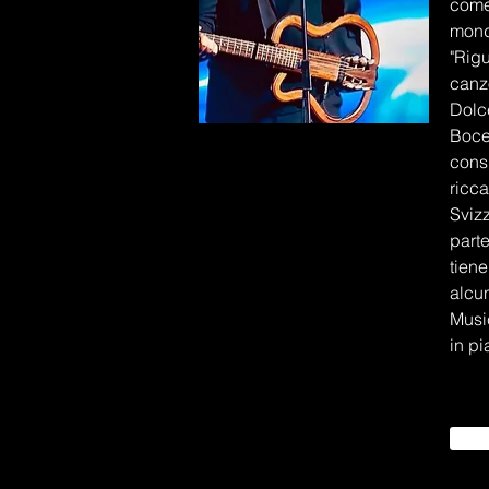
come 
mondo
"Rigu
canz
Dolce
Boce
cons
ricca
Svizz
parte
tiene
alcun
Musi
in pi