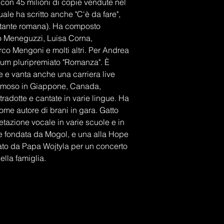
 (con 45 milioni di copie vendute nel 
ale ha scritto anche "C'è da fare", 
antante romana). Ha composto 
lo Meneguzzi, Luisa Corna, 
rco Mengoni e molti altri. Per Andrea 
bum pluripremiato "Romanza". È 
e vanta anche una carriera live 
 famoso in Giappone, Canada, 
radotte e cantate in varie lingue. Ha 
ome autore di brani in gara. Gatto 
retazione vocale in varie scuole e in 
le fondata da Mogol, e una alla Hope 
ato da Papa Wojtyla per un concerto 
lla famiglia.