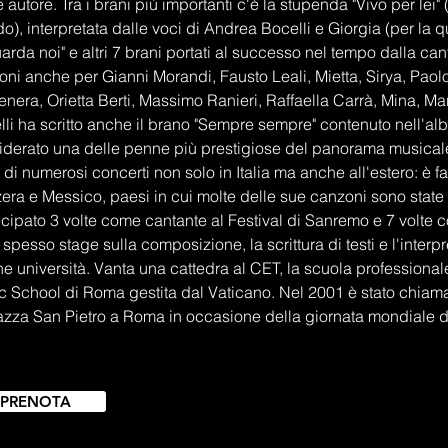
autore. Tra i brani più importanti c'è la stupenda "Vivo per lei"
), interpretata dalle voci di Andrea Bocelli e Giorgia (per la qu
arda noi" e altri 7 brani portati al successo nel tempo dalla c
oni anche per Gianni Morandi, Fausto Leali, Mietta, Sirya, Pao
nera, Orietta Berti, Massimo Ranieri, Raffaella Carrà, Mina, Ma
lli ha scritto anche il brano "Sempre sempre" contenuto nell'al
iderato una delle penne più prestigiose del panorama musicale 
 di numerosi concerti non solo in Italia ma anche all'estero: è
era e Messico, paesi in cui molte delle sue canzoni sono state t
cipato 3 volte come cantante al Festival di Sanremo e 7 volte c
 spesso stage sulla composizione, la scrittura di testi e l'interp
e università. Vanta una cattedra al CET, la scuola professiona
c School di Roma gestita dal Vaticano. Nel 2001 è stato chiam
azza San Pietro a Roma in occasione della giornata mondiale de
PRENOTA