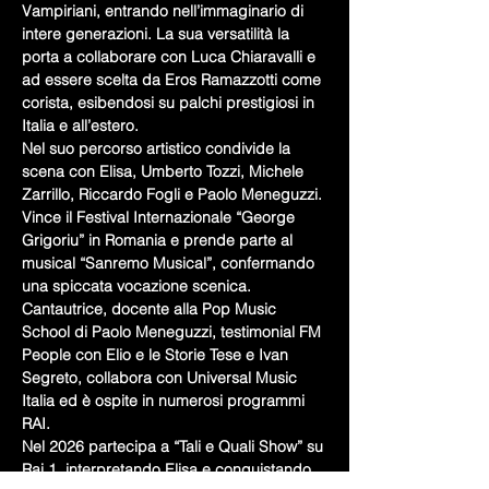
Vampiriani, entrando nell’immaginario di 
intere generazioni. La sua versatilità la 
porta a collaborare con Luca Chiaravalli e 
ad essere scelta da Eros Ramazzotti come 
corista, esibendosi su palchi prestigiosi in 
Italia e all’estero.
Nel suo percorso artistico condivide la 
scena con Elisa, Umberto Tozzi, Michele 
Zarrillo, Riccardo Fogli e Paolo Meneguzzi. 
Vince il Festival Internazionale “George 
Grigoriu” in Romania e prende parte al 
musical “Sanremo Musical”, confermando 
una spiccata vocazione scenica.
Cantautrice, docente alla Pop Music 
School di Paolo Meneguzzi, testimonial FM 
People con Elio e le Storie Tese e Ivan 
Segreto, collabora con Universal Music 
Italia ed è ospite in numerosi programmi 
RAI.
Nel 2026 partecipa a “Tali e Quali Show” su 
Rai 1, interpretando Elisa e conquistando 